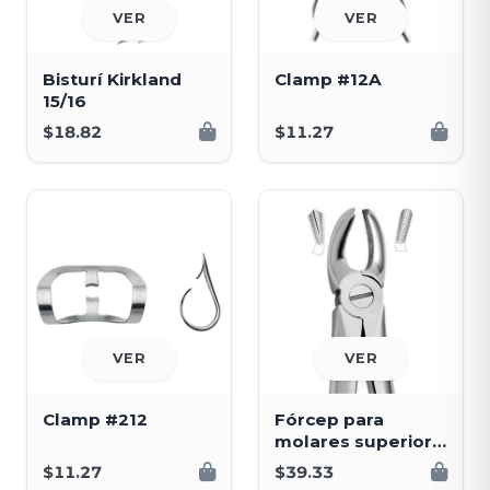
VER
VER
Bisturí Kirkland
Clamp #12A
15/16
$18.82
$11.27
VER
VER
Clamp #212
Fórcep para
molares superior
derecho
$11.27
$39.33