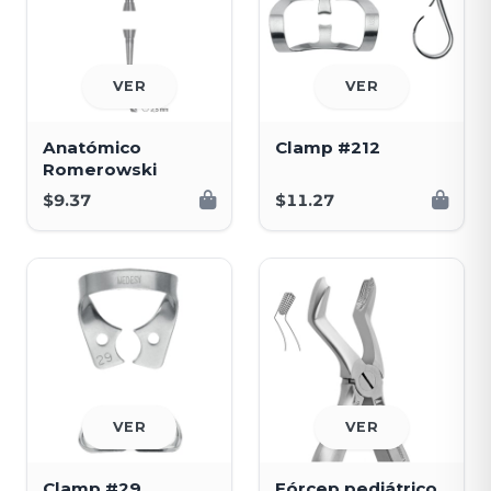
VER
VER
Anatómico
Clamp #212
Romerowski
$9.37
$11.27
VER
VER
Clamp #29
Fórcep pediátrico