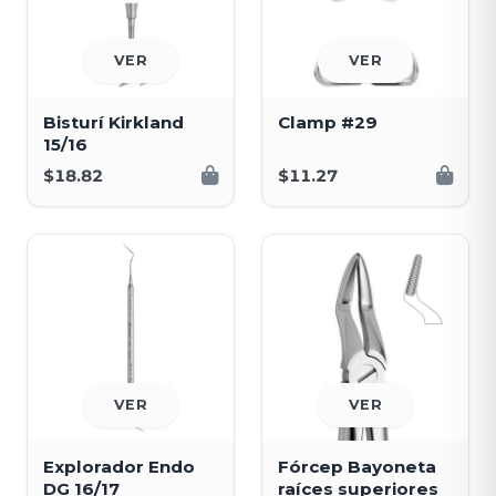
VER
VER
Bisturí Kirkland
Clamp #29
15/16
$18.82
$11.27
VER
VER
Explorador Endo
Fórcep Bayoneta
DG 16/17
raíces superiores