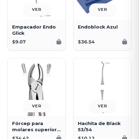
VER
VER
Empacador Endo
Endoblock Azul
Glick
$9.07
$36.54
VER
VER
Fórcep para
Hachita de Black
molares superior
53/54
izquierdo
$34.42
$10.12