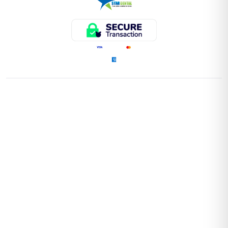
ENLACES RÁPIDOS
Home
Tienda
Instrumental
Información Productos
Encuéntrenos
Contáctenos
¡SÍGUENOS!